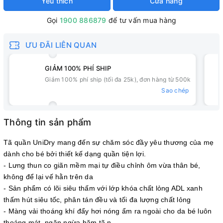
Yêu thích
Cửa hàng
Gọi
1900 886879
để tư vấn mua hàng
ƯU ĐÃI LIÊN QUAN
GIẢM 100% PHÍ SHIP
Giảm 100% phí ship (tối đa 25k), đơn hàng từ 500k
Sao chép
Thông tin sản phẩm
Tã quần UniDry mang đến sự chăm sóc đầy yêu thương của mẹ
dành cho bé bởi thiết kế dạng quần tiện lợi.
- Lưng thun co giãn mềm mại tự điều chỉnh ôm vừa thân bé,
không để lại vế hằn trên da
- Sản phẩm có lõi siêu thấm với lớp khóa chất lỏng ADL xanh
thấm hút siêu tốc, phân tán đều và tối đa lượng chất lỏng
- Màng vải thoáng khí đẩy hơi nóng ẩm ra ngoài cho da bé luôn
thoáng mát, ngăn ngừa hăm tã.n