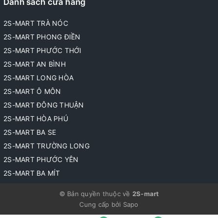
Danh sách cửa hàng
2S-MART TRÀ NÓC
2S-MART PHONG ĐIỀN
2S-MART PHƯỚC THỚI
2S-MART AN BÌNH
2S-MART LONG HÒA
2S-MART Ô MÔN
2S-MART ĐÔNG THUẬN
2S-MART HÒA PHÚ
2S-MART BA SE
2S-MART TRƯỜNG LONG
2S-MART PHƯỚC YÊN
2S-MART BA MÍT
© Bản quyền thuộc về
2S-mart
Cung cấp bởi
Sapo