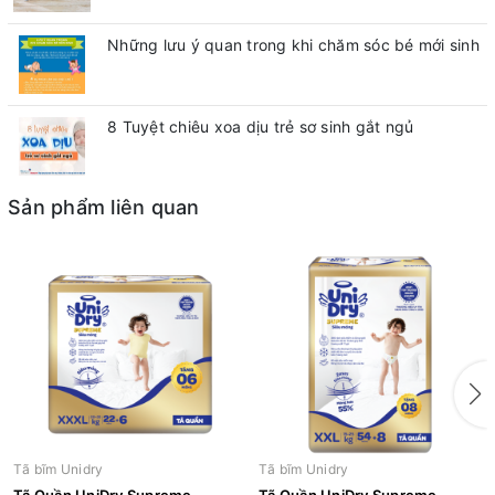
Những lưu ý quan trong khi chăm sóc bé mới sinh
8 Tuyệt chiêu xoa dịu trẻ sơ sinh gắt ngủ
Sản phẩm liên quan
Tã bĩm Unidry
Tã bĩm Unidry
Tã Quần UniDry Supreme
Tã Quần UniDry Supreme