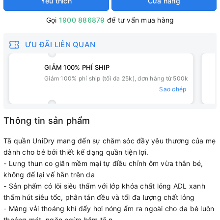
Yêu thích
Cửa hàng
Gọi
1900 886879
để tư vấn mua hàng
ƯU ĐÃI LIÊN QUAN
GIẢM 100% PHÍ SHIP
Giảm 100% phí ship (tối đa 25k), đơn hàng từ 500k
Sao chép
Thông tin sản phẩm
Tã quần UniDry mang đến sự chăm sóc đầy yêu thương của mẹ
dành cho bé bởi thiết kế dạng quần tiện lợi.
- Lưng thun co giãn mềm mại tự điều chỉnh ôm vừa thân bé,
không để lại vế hằn trên da
- Sản phẩm có lõi siêu thấm với lớp khóa chất lỏng ADL xanh
thấm hút siêu tốc, phân tán đều và tối đa lượng chất lỏng
- Màng vải thoáng khí đẩy hơi nóng ẩm ra ngoài cho da bé luôn
thoáng mát, ngăn ngừa hăm tã.n