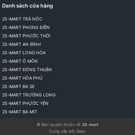
Danh sách cửa hàng
2S-MART TRÀ NÓC
2S-MART PHONG ĐIỀN
2S-MART PHƯỚC THỚI
2S-MART AN BÌNH
2S-MART LONG HÒA
2S-MART Ô MÔN
2S-MART ĐÔNG THUẬN
2S-MART HÒA PHÚ
2S-MART BA SE
2S-MART TRƯỜNG LONG
2S-MART PHƯỚC YÊN
2S-MART BA MÍT
© Bản quyền thuộc về
2S-mart
Cung cấp bởi
Sapo