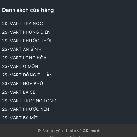
Danh sách cửa hàng
2S-MART TRÀ NÓC
2S-MART PHONG ĐIỀN
2S-MART PHƯỚC THỚI
2S-MART AN BÌNH
2S-MART LONG HÒA
2S-MART Ô MÔN
2S-MART ĐÔNG THUẬN
2S-MART HÒA PHÚ
2S-MART BA SE
2S-MART TRƯỜNG LONG
2S-MART PHƯỚC YÊN
2S-MART BA MÍT
© Bản quyền thuộc về
2S-mart