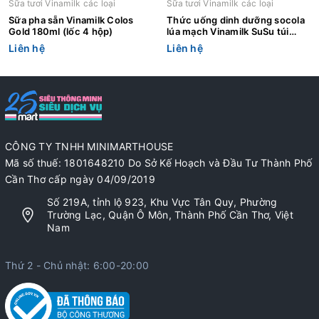
Sữa tươi Vinamilk các loại
Sữa tươi Vinamilk các loại
Sữa pha sẵn Vinamilk Colos
Thức uống dinh dưỡng socola
Gold 180ml (lốc 4 hộp)
lúa mạch Vinamilk SuSu túi
110ml
Liên hệ
Liên hệ
CÔNG TY TNHH MINIMARTHOUSE
Mã số thuế: 1801648210 Do Sở Kế Hoạch và Đầu Tư Thành Phố
Cần Thơ cấp ngày 04/09/2019
Số 219A, tỉnh lộ 923, Khu Vực Tân Quy, Phường
Trường Lạc, Quận Ô Môn, Thành Phố Cần Thơ, Việt
Nam
Thứ 2 - Chủ nhật: 6:00-20:00