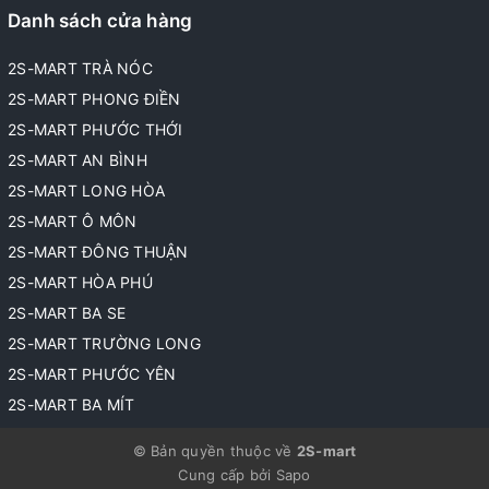
Danh sách cửa hàng
2S-MART TRÀ NÓC
2S-MART PHONG ĐIỀN
2S-MART PHƯỚC THỚI
2S-MART AN BÌNH
2S-MART LONG HÒA
2S-MART Ô MÔN
2S-MART ĐÔNG THUẬN
2S-MART HÒA PHÚ
2S-MART BA SE
2S-MART TRƯỜNG LONG
2S-MART PHƯỚC YÊN
2S-MART BA MÍT
© Bản quyền thuộc về
2S-mart
Cung cấp bởi
Sapo