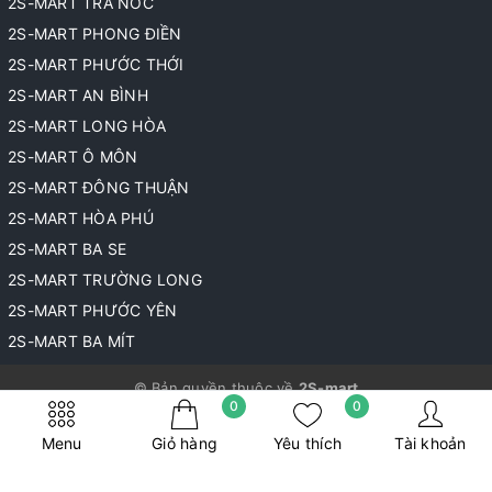
2S-MART TRÀ NÓC
2S-MART PHONG ĐIỀN
2S-MART PHƯỚC THỚI
2S-MART AN BÌNH
2S-MART LONG HÒA
2S-MART Ô MÔN
2S-MART ĐÔNG THUẬN
2S-MART HÒA PHÚ
2S-MART BA SE
2S-MART TRƯỜNG LONG
2S-MART PHƯỚC YÊN
2S-MART BA MÍT
© Bản quyền thuộc về
2S-mart
0
0
Cung cấp bởi
Sapo
Menu
Giỏ hàng
Yêu thích
Tài khoản