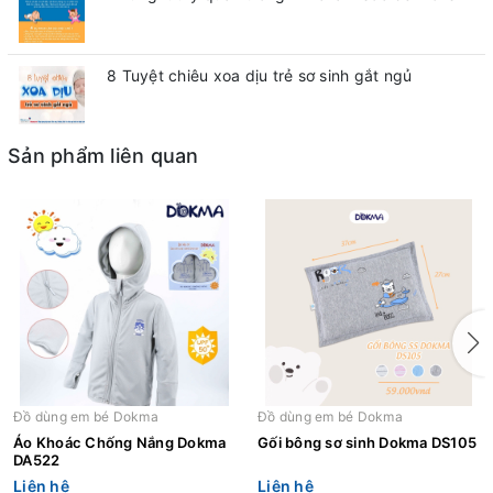
8 Tuyệt chiêu xoa dịu trẻ sơ sinh gắt ngủ
Sản phẩm liên quan
Đồ dùng em bé Dokma
Đồ dùng em bé Dokma
Áo Khoác Chống Nắng Dokma
Gối bông sơ sinh Dokma DS105
DA522
Liên hệ
Liên hệ