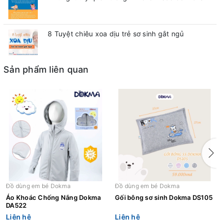
8 Tuyệt chiêu xoa dịu trẻ sơ sinh gắt ngủ
Sản phẩm liên quan
Đồ dùng em bé Dokma
Đồ dùng em bé Dokma
Áo Khoác Chống Nắng Dokma
Gối bông sơ sinh Dokma DS105
DA522
Liên hệ
Liên hệ