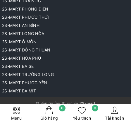
2S-MART TRÀ NÓC
2S-MART PHONG ĐIỀN
2S-MART PHƯỚC THỚI
2S-MART AN BÌNH
2S-MART LONG HÒA
2S-MART Ô MÔN
2S-MART ĐÔNG THUẬN
2S-MART HÒA PHÚ
2S-MART BA SE
2S-MART TRƯỜNG LONG
2S-MART PHƯỚC YÊN
2S-MART BA MÍT
© Bản quyền thuộc về
2S-mart
0
0
Cung cấp bởi
Sapo
Menu
Giỏ hàng
Yêu thích
Tài khoản