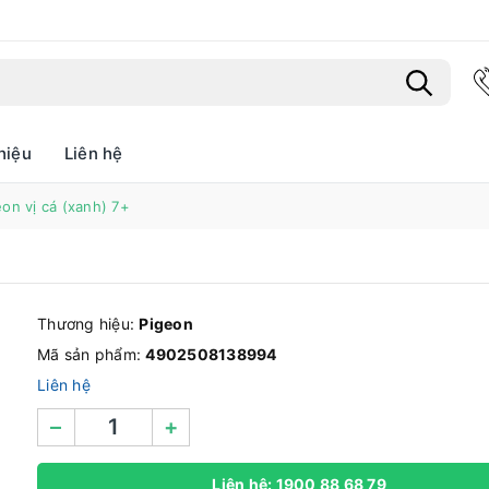
hiệu
Liên hệ
Bạn chưa xem sản phẩm nào
on vị cá (xanh) 7+
Thương hiệu:
Pigeon
Mã sản phẩm:
4902508138994
Liên hệ
–
+
Liên hệ: 1900 88 68 79