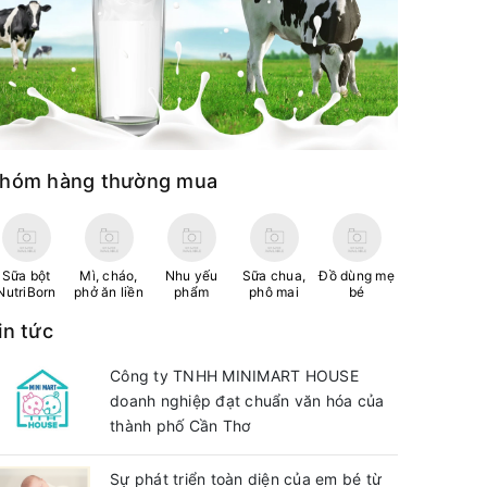
hóm hàng thường mua
Sữa bột
Mì, cháo,
Nhu yếu
Sữa chua,
Đồ dùng mẹ
NutriBorn
phở ăn liền
phẩm
phô mai
bé
in tức
Công ty TNHH MINIMART HOUSE
doanh nghiệp đạt chuẩn văn hóa của
thành phố Cần Thơ
Sự phát triển toàn diện của em bé từ