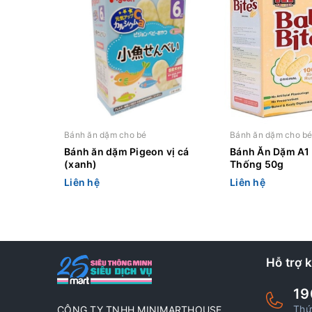
Bánh ăn dặm cho bé
Bánh ăn dặm cho b
Bánh ăn dặm Pigeon vị cá
Bánh Ăn Dặm A1 
(xanh)
Thống 50g
Liên hệ
Liên hệ
Hỗ trợ 
19
Thứ
CÔNG TY TNHH MINIMARTHOUSE