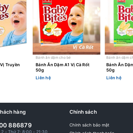
é
Bánh ăn dặm cho bé
Bánh ăn dặm c
Vị Truyền
Bánh Ăn Dặm A1 Vị Cà Rốt
Bánh Ăn Dặm
50g
50g
Liên hệ
Liên hệ
khách hàng
Chính sách
00 886879
Chính sách bảo mật
 2 - Thứ 7: 8:00 - 21:30