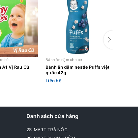
ho bé
Bánh ăn dặm cho bé
Bánh ăn d
 A1 Vị Rau Củ
Bánh ăn dặm nestle Puffs việt
Bánh ăn 
quốc 42g
Chuối 4
Liên hệ
Liên hệ
Danh sách cửa hàng
2S-MART TRÀ NÓC