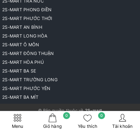
2S-MART TRÀ NÓC
2S-MART PHONG ĐIỀN
2S-MART PHƯỚC THỚI
2S-MART AN BÌNH
2S-MART LONG HÒA
2S-MART Ô MÔN
2S-MART ĐÔNG THUẬN
2S-MART HÒA PHÚ
2S-MART BA SE
2S-MART TRƯỜNG LONG
2S-MART PHƯỚC YÊN
2S-MART BA MÍT
© Bản quyền thuộc về
2S-mart
0
0
Cung cấp bởi
Sapo
Menu
Giỏ hàng
Yêu thích
Tài khoản