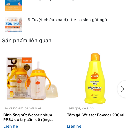
8 Tuyệt chiêu xoa dịu trẻ sơ sinh gắt ngủ
Sản phẩm liên quan
Đồ dùng em bé Wesser
Tắm gội, vệ sinh
Bình ống hút Wesser nhựa
Tắm gội Wesser Powder 200ml
PPSU có tay cầm cổ rộng
260ml
Liên hệ
Liên hệ