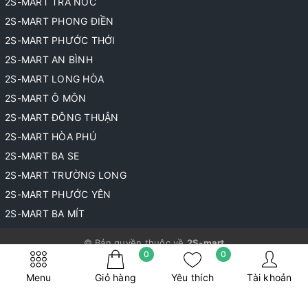
2S-MART TRÀ NÓC
2S-MART PHONG ĐIỀN
2S-MART PHƯỚC THỚI
2S-MART AN BÌNH
2S-MART LONG HÒA
2S-MART Ô MÔN
2S-MART ĐÔNG THUẬN
2S-MART HÒA PHÚ
2S-MART BA SE
2S-MART TRƯỜNG LONG
2S-MART PHƯỚC YÊN
2S-MART BA MÍT
© Bản quyền thuộc về
2S-mart
0
0
Cung cấp bởi
Sapo
Menu
Giỏ hàng
Yêu thích
Tài khoản