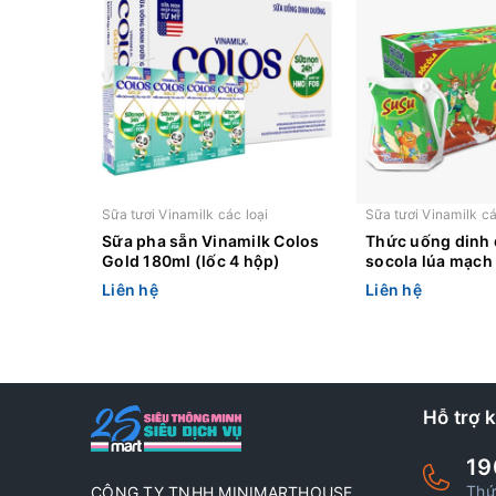
Sữa tươi Vinamilk các loại
Sữa tươi Vinamilk cá
Sữa pha sẵn Vinamilk Colos
Thức uống dinh
Gold 180ml (lốc 4 hộp)
socola lúa mạch
SuSu túi 110ml
Liên hệ
Liên hệ
Hỗ trợ 
19
Thứ
CÔNG TY TNHH MINIMARTHOUSE