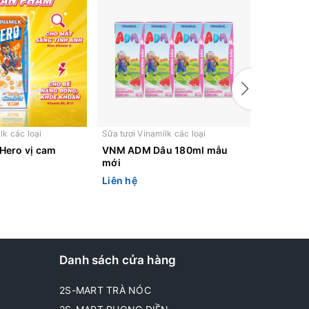
lk các loại
Sữa tươi Vinamilk các loại
Sữa tươi V
ero vị cam
VNM ADM Dâu 180ml mẫu
Sữa Bột 
mới
Yoko Go
Liên hệ
Liên hệ
Danh sách cửa hàng
2S-MART TRÀ NÓC