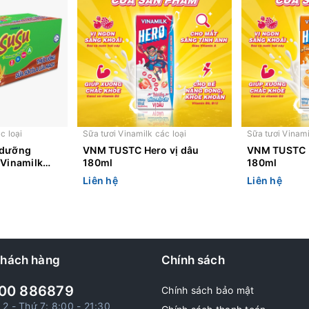
c loại
Sữa tươi Vinamilk các loại
Sữa tươi Vinami
 dưỡng
VNM TUSTC Hero vị dâu
VNM TUSTC H
 Vinamilk
180ml
180ml
Liên hệ
Liên hệ
khách hàng
Chính sách
00 886879
Chính sách bảo mật
 2 - Thứ 7: 8:00 - 21:30