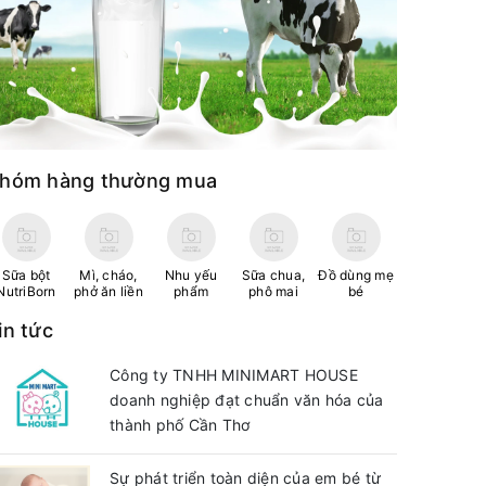
hóm hàng thường mua
Sữa bột
Mì, cháo,
Nhu yếu
Sữa chua,
Đồ dùng mẹ
NutriBorn
phở ăn liền
phẩm
phô mai
bé
in tức
Công ty TNHH MINIMART HOUSE
doanh nghiệp đạt chuẩn văn hóa của
thành phố Cần Thơ
Sự phát triển toàn diện của em bé từ