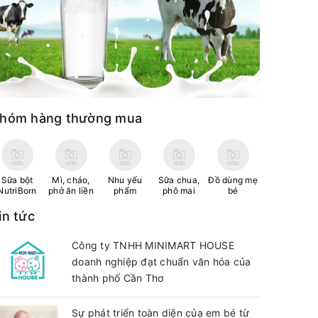
hóm hàng thường mua
Sữa bột
Mì, cháo,
Nhu yếu
Sữa chua,
Đồ dùng mẹ
NutriBorn
phở ăn liền
phẩm
phô mai
bé
in tức
Công ty TNHH MINIMART HOUSE
doanh nghiệp đạt chuẩn văn hóa của
thành phố Cần Thơ
Sự phát triển toàn diện của em bé từ