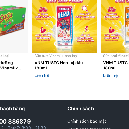
c loại
Sữa tươi Vinamilk các loại
Sữa tươi Vinami
 dưỡng
VNM TUSTC Hero vị dâu
VNM TUSTC H
 Vinamilk
180ml
180ml
Liên hệ
Liên hệ
khách hàng
Chính sách
00 886879
Chính sách bảo mật
 2 - Thứ 7: 8:00 - 21:30