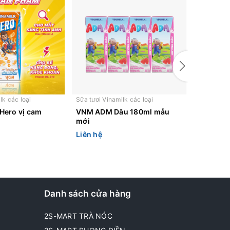
lk các loại
Sữa tươi Vinamilk các loại
Sữa tươi V
ero vị cam
VNM ADM Dâu 180ml mẫu
Sữa Bột 
mới
Yoko Go
Liên hệ
Liên hệ
Danh sách cửa hàng
2S-MART TRÀ NÓC