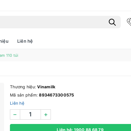
hiệu
Liên hệ
Bạn chưa xem sản phẩm nào
m 110 túi
Thương hiệu:
Vinamilk
Mã sản phẩm:
8934673300575
Liên hệ
–
+
Liên hệ: 1900 88 68 79