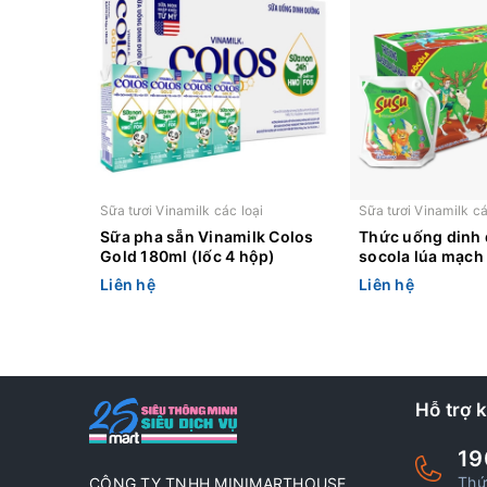
Sữa tươi Vinamilk các loại
Sữa tươi Vinamilk cá
Sữa pha sẵn Vinamilk Colos
Thức uống dinh
Gold 180ml (lốc 4 hộp)
socola lúa mạch
SuSu túi 110ml
Liên hệ
Liên hệ
Hỗ trợ 
19
Thứ
CÔNG TY TNHH MINIMARTHOUSE