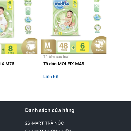
Tã bỉm các loại
FIX M76
Tã dán MOLFIX M48
Liên hệ
Danh sách cửa hàng
2S-MART TRÀ NÓC