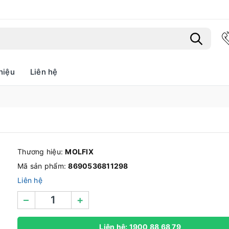
hiệu
Liên hệ
Bạn chưa xem sản phẩm nào
Thương hiệu:
MOLFIX
Mã sản phẩm:
8690536811298
Liên hệ
–
+
Liên hệ: 1900 88 68 79