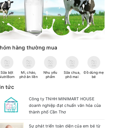
hóm hàng thường mua
Sữa bột
Mì, cháo,
Nhu yếu
Sữa chua,
Đồ dùng mẹ
NutriBorn
phở ăn liền
phẩm
phô mai
bé
in tức
Công ty TNHH MINIMART HOUSE
doanh nghiệp đạt chuẩn văn hóa của
thành phố Cần Thơ
Sự phát triển toàn diện của em bé từ