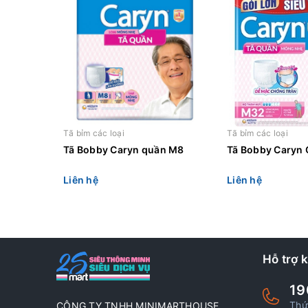
Tã bỉm các loại
Tã bỉm các loại
Tã Bobby Caryn quần M8
Tã Bobby Caryn
Liên hệ
Liên hệ
Hỗ trợ 
19
Thứ
CÔNG TY TNHH MINIMARTHOUSE