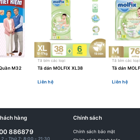
Tã bỉm các loại
Tã bỉm các loại
 Quần M32
Tã dán MOLFIX XL38
Tã dán MOL
Liên hệ
Liên hệ
khách hàng
Chính sách
00 886879
Chính sách bảo mật
 2 - Thứ 7: 8:00 - 21:30