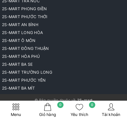
2S-MART TRÀ NÓC
2S-MART PHONG ĐIỀN
2S-MART PHƯỚC THỚI
2S-MART AN BÌNH
2S-MART LONG HÒA
2S-MART Ô MÔN
2S-MART ĐÔNG THUẬN
2S-MART HÒA PHÚ
2S-MART BA SE
2S-MART TRƯỜNG LONG
2S-MART PHƯỚC YÊN
2S-MART BA MÍT
© Bản quyền thuộc về
2S-mart
0
0
Cung cấp bởi
Sapo
Menu
Giỏ hàng
Yêu thích
Tài khoản