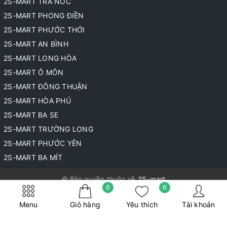
2S-MART TRÀ NÓC
2S-MART PHONG ĐIỀN
2S-MART PHƯỚC THỚI
2S-MART AN BÌNH
2S-MART LONG HÒA
2S-MART Ô MÔN
2S-MART ĐÔNG THUẬN
2S-MART HÒA PHÚ
2S-MART BA SE
2S-MART TRƯỜNG LONG
2S-MART PHƯỚC YÊN
2S-MART BA MÍT
© Bản quyền thuộc về
2S-mart
0
0
Cung cấp bởi
Sapo
Menu
Giỏ hàng
Yêu thích
Tài khoản