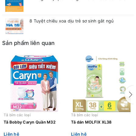
8 Tuyệt chiêu xoa dịu trẻ sơ sinh gắt ngủ
Sản phẩm liên quan
Tã bỉm các loại
Tã bỉm các loại
Tã Bobby Caryn Quần M32
Tã dán MOLFIX XL38
Liên hệ
Liên hệ